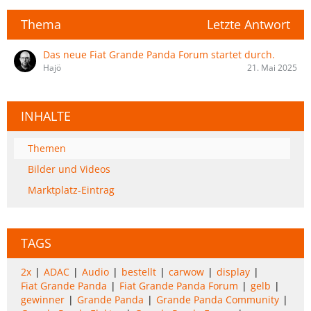
Thema
Letzte Antwort
Das neue Fiat Grande Panda Forum startet durch.
Hajö
21. Mai 2025
INHALTE
Themen
Bilder und Videos
Marktplatz-Eintrag
TAGS
2x
ADAC
Audio
bestellt
carwow
display
Fiat Grande Panda
Fiat Grande Panda Forum
gelb
gewinner
Grande Panda
Grande Panda Community