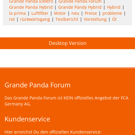
Grande Panda Elektro
Grande Panda Forum
Grande Panda Hybrid
Grande Pandy Hybrid
Hybrid
la prima
Luftfilter
Motor
neu
Preise
probleme
rot
rückwärtsgang
Testbericht
Vorstellung
Öl
Desktop Version
Grande Panda Forum
Das Grande Panda Forum ist KEIN offizielles Angebot der FCA
Germany AG.
Kundenservice
Hier erreichst Du den offiziellen Kundenservice: